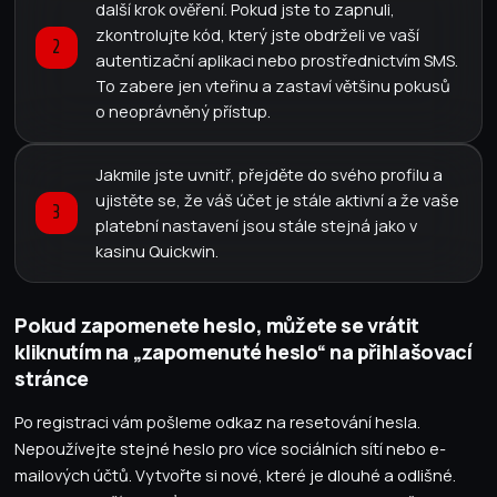
další krok ověření. Pokud jste to zapnuli,
zkontrolujte kód, který jste obdrželi ve vaší
autentizační aplikaci nebo prostřednictvím SMS.
To zabere jen vteřinu a zastaví většinu pokusů
o neoprávněný přístup.
Jakmile jste uvnitř, přejděte do svého profilu a
ujistěte se, že váš účet je stále aktivní a že vaše
platební nastavení jsou stále stejná jako v
kasinu Quickwin.
Pokud zapomenete heslo, můžete se vrátit
kliknutím na „zapomenuté heslo“ na přihlašovací
stránce
Po registraci vám pošleme odkaz na resetování hesla.
Nepoužívejte stejné heslo pro více sociálních sítí nebo e-
mailových účtů. Vytvořte si nové, které je dlouhé a odlišné.