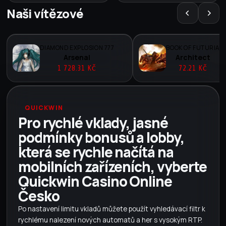
Naši vítězové
DIAMOND EXPLOSION 777
BOOK OF FUTURIA
Arsenal
Architect
1 728.31 Kč
72.21 Kč
QUICKWIN
Pro rychlé vklady, jasné
podmínky bonusů a lobby,
která se rychle načítá na
mobilních zařízeních, vyberte
Quickwin Casino Online
Česko
Po nastavení limitu vkladů můžete použít vyhledávací filtr k
rychlému nalezení nových automatů a her s vysokým RTP.