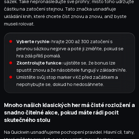
sázek. Také nepronásledujte své prohry; místo toho udržujte
částku na zatočení stejnou. Tato značka usnadňuje
ukládání knih, které chcete číst znovu a znovu, aniž byste
museli rolovat.
Vyberte rychle:
hrajte 200 až 300 zatočení s
pevnou sázkou nejprve a poté ji změňte, pokud se
hra zdá příliš pomalá.
Zkontrolujte funkce:
ujistěte se, že bonus lze
spustit znovu a že násobitele fungují v základní hře.
Umístěte svůj stop marker v Kč před začátkem a
nepohybujte se, dokud ho nedosáhnete.
Mnoho našich klasických her má čisté rozložení a
snadno čitelné akce, pokud máte rádi pocit
skutečného stolu
Na Quickwin usnadňujeme pochopení pravidel. Hlavní cíl, tahy,