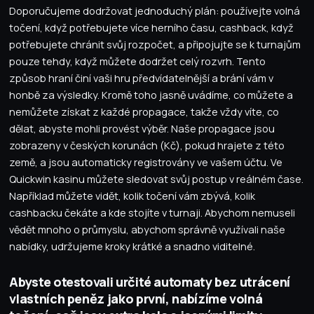
Doporučujeme dodržovat jednoduchý plán: používejte volná
točení, když potřebujete více herního času, cashback, když
potřebujete chránit svůj rozpočet, a připojujte se k turnajům
pouze tehdy, když můžete dodržet celý rozvrh. Tento
způsob hraní činí vaši hru předvídatelnější a brání vám v
honbě za výsledky. Kromě toho jasně uvádíme, co můžete a
nemůžete získat z každé propagace, takže vždy víte, co
dělat, abyste mohli provést výběr. Naše propagace jsou
zobrazeny v českých korunách (Kč), pokud hrajete z této
země, a jsou automaticky registrovány ve vašem účtu. Ve
Quickwin kasinu můžete sledovat svůj postup v reálném čase.
Například můžete vidět, kolik točení vám zbývá, kolik
cashbacku čekáte a kde stojíte v turnaji. Abychom nemuseli
vědět mnoho o průmyslu, abychom správně využívali naše
nabídky, udržujeme kroky krátké a snadno viditelné.
Abyste otestovali určité automaty bez utrácení
vlastních peněz jako první, nabízíme volná