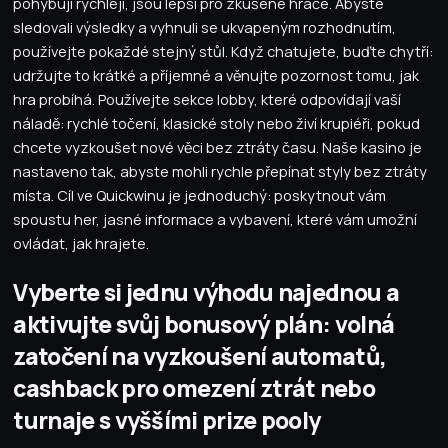
pohybují rychleji, jsou lepší pro zkušené hráče. Abyste
sledovali výsledky a vyhnuli se ukvapeným rozhodnutím,
používejte pokaždé stejný stůl. Když chatujete, buďte chytří:
udržujte to krátké a příjemné a věnujte pozornost tomu, jak
hra probíhá. Používejte sekce lobby, které odpovídají vaší
náladě: rychlé točení, klasické stoly nebo živí krupiéři, pokud
chcete vyzkoušet nové věci bez ztráty času. Naše kasino je
nastaveno tak, abyste mohli rychle přepínat styly bez ztráty
místa. Cíl ve Quickwinu je jednoduchý: poskytnout vám
spoustu her, jasné informace a vybavení, které vám umožní
ovládat, jak hrajete.
Vyberte si jednu výhodu najednou a
aktivujte svůj bonusový plán: volná
zatočení na vyzkoušení automatů,
cashback pro omezení ztrát nebo
turnaje s vyššími prize pooly