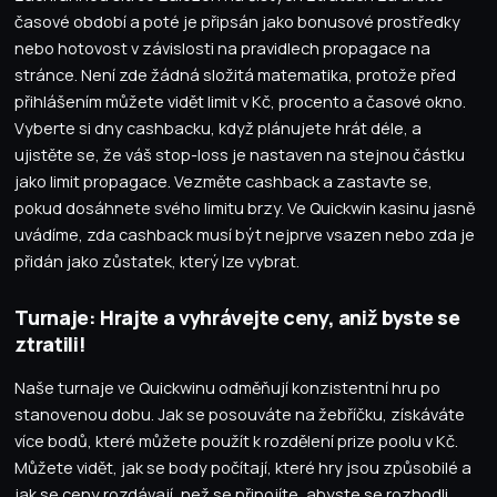
časové období a poté je připsán jako bonusové prostředky
nebo hotovost v závislosti na pravidlech propagace na
stránce. Není zde žádná složitá matematika, protože před
přihlášením můžete vidět limit v Kč, procento a časové okno.
Vyberte si dny cashbacku, když plánujete hrát déle, a
ujistěte se, že váš stop-loss je nastaven na stejnou částku
jako limit propagace. Vezměte cashback a zastavte se,
pokud dosáhnete svého limitu brzy. Ve Quickwin kasinu jasně
uvádíme, zda cashback musí být nejprve vsazen nebo zda je
přidán jako zůstatek, který lze vybrat.
Turnaje: Hrajte a vyhrávejte ceny, aniž byste se
ztratili!
Naše turnaje ve Quickwinu odměňují konzistentní hru po
stanovenou dobu. Jak se posouváte na žebříčku, získáváte
více bodů, které můžete použít k rozdělení prize poolu v Kč.
Můžete vidět, jak se body počítají, které hry jsou způsobilé a
jak se ceny rozdávají, než se připojíte, abyste se rozhodli,