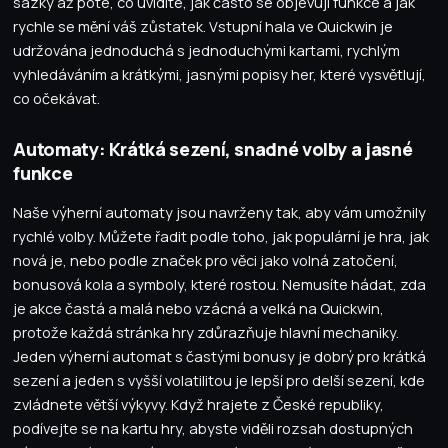
sázky až poté, co uvidíte, jak často se objevují funkce a jak
rychle se mění váš zůstatek. Vstupní hala ve Quickwin je
udržována jednoduchá s jednoduchými kartami, rychlým
vyhledáváním a krátkými, jasnými popisy her, které vysvětlují,
co očekávat.
Automaty: Krátká sezení, snadné volby a jasné
funkce
Naše výherní automaty jsou navrženy tak, aby vám umožnily
rychlé volby. Můžete řadit podle toho, jak populární je hra, jak
nová je, nebo podle značek pro věci jako volná zatočení,
bonusová kola a symboly, které rostou. Nemusíte hádat, zda
je akce častá a malá nebo vzácná a velká na Quickwin,
protože každá stránka hry zdůrazňuje hlavní mechaniky.
Jeden výherní automat s častými bonusy je dobrý pro krátká
sezení a jeden s vyšší volatilitou je lepší pro delší sezení, kde
zvládnete větší výkyvy. Když hrajete z České republiky,
podívejte se na kartu hry, abyste viděli rozsah dostupných