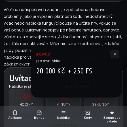
Většina neúspěšných zadání je způsobena drobnými
problémy, jako je vypršení platnosti kódu, nedostatečný
vklad nebo nabídka fungující pouze na určité hry. Pokud se
váš bonus Quickwin neobjeví po několika minutách, obnovte
zůstatek a podívejte se na „Aktivní bonusy“, abyste se ujistili,
že stále není aktivován. Můžeme také zkontrolovat, zda kód
již byl použit na vašem účtu, a zjistit, zda existuje lepší
BONUS
nabídka pro váš další vklad prostřednictvím našeho týmu
pro první vklad
zákaznických služeb v kasinu Quickwin.
20 000 Kč + 250 FS
Uvítací bonus
Registrovat
Nabídka je platná:
49
59
42
HODINY
MINUTY
SEKUNDY
Aplikace
Bonus
Nabídka
Kódy
Bonus bez
vkladu
Získat bonus