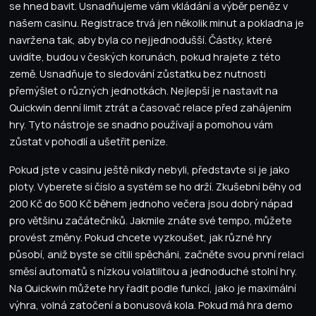
se hned bavit. Usnadňujeme vám vkládání a výběr peněz v
našem casinu. Registrace trvá jen několik minut a pokladna je
navržena tak, aby byla co nejjednodušší. Částky, které
uvidíte, budou v českých korunách, pokud hrajete z této
země. Usnadňuje to sledování zůstatku bez nutnosti
přemýšlet o různých jednotkách. Nejlepší je nastavit na
Quickwin denní limit ztrát a časovač relace před zahájením
hry. Tyto nástroje se snadno používají a pomohou vám
zůstat v pohodlí a ušetřit peníze.
Pokud jste v casinu ještě nikdy nebyli, představte si je jako
ploty. Vyberete si číslo a systém se ho drží. Zkušební běhy od
200 Kč do 500 Kč během jednoho večera jsou dobrý nápad
pro většinu začátečníků. Jakmile znáte své tempo, můžete
provést změny. Pokud chcete vyzkoušet, jak různé hry
působí, aniž byste se cítili spěcháni, začněte svou první relaci
směsí automatů s nízkou volatilitou a jednoduché stolní hry.
Na Quickwin můžete hry řadit podle funkcí, jako je maximální
výhra, volná zatočení a bonusová kola. Pokud má hra demo