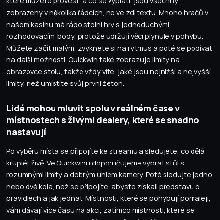
které můžete provést, a co se vyplatí, jsou všechny
zobrazeny v několika řádcích, ne ve zdi textu. Mnoho hráčů v
našem kasinu má rádo stolní hry s jednoduchými
rozhodovacími body, protože udržují věci plynule v pohybu.
Můžete začít malým, zvyknete si na rytmus a poté se podívat
na další možnosti. Quickwin také zobrazuje limity na
obrazovce stolu, takže vždy víte, jaké jsou nejnižší a nejvyšší
limity, než umístíte svůj první žeton.
Lidé mohou mluvit spolu v reálném čase v
místnostech s živými dealery, které se snadno
nastavují
Po výběru místa se připojíte ke streamu a sledujete, co dělá
krupiér živě. Ve Quickwinu doporučujeme vybrat stůl s
rozumnými limity a dobrým úhlem kamery. Poté sledujte jedno
nebo dvě kola, než se připojíte, abyste získali představu o
pravidlech a jak jednat. Místnosti, které se pohybují pomaleji,
vám dávají více času na akci, zatímco místnosti, které se