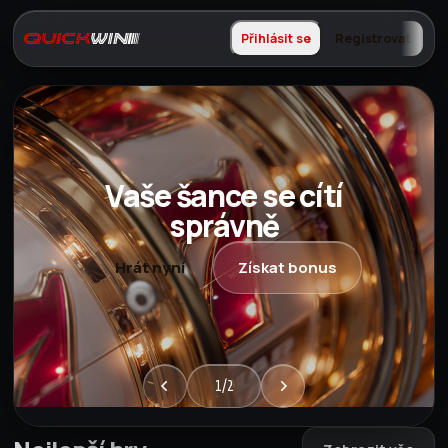
Přihlásit se
Registrovat
Vaše šance se cítí
správně
Hrát nyní
Získat bonus
1/2