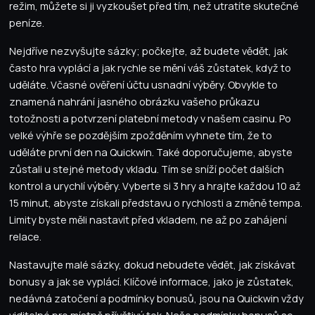
režim, můžete si ji vyzkoušet před tím, než utratíte skutečné
peníze.
Nejdříve nezvyšujte sázky; počkejte, až budete vědět, jak
často hra vyplácí a jak rychle se mění váš zůstatek, když to
uděláte. Včasné ověření účtu usnadní výběry. Obvykle to
znamená nahrání jasného obrázku vašeho průkazu
totožnosti a potvrzení platební metody v našem casinu. Po
velké výhře se pozdějším zpožděním vyhnete tím, že to
uděláte první den na Quickwin. Také doporučujeme, abyste
zůstali u stejné metody vkladu. Tím se sníží počet dalších
kontrol a urychlí výběry. Vyberte si 3 hry a hrajte každou 10 až
15 minut, abyste získali představu o rychlosti a změně tempa.
Limity byste měli nastavit před vkladem, ne až po zahájení
relace.
Nastavujte malé sázky, dokud nebudete vědět, jak získávat
bonusy a jak se vyplácí. Klíčové informace, jako je zůstatek,
nedávná zatočení a podmínky bonusů, jsou na Quickwin vždy